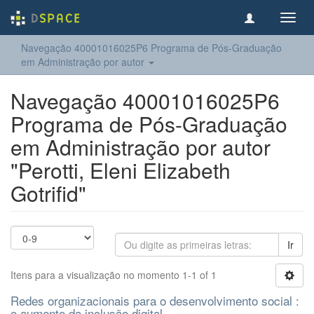
Toggl
navig
Navegação 40001016025P6 Programa de Pós-Graduação
em Administração por autor
Navegação 40001016025P6
Programa de Pós-Graduação
em Administração por autor
"Perotti, Eleni Elizabeth
Gotrifid"
Ir
Itens para a visualização no momento 1-1 of 1
Redes organizacionais para o desenvolvimento social :
o aumento da inclusão digital