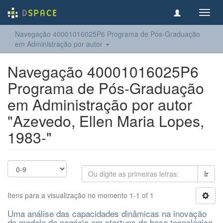
Toggl
navig
Navegação 40001016025P6 Programa de Pós-Graduação
em Administração por autor
Navegação 40001016025P6
Programa de Pós-Graduação
em Administração por autor
"Azevedo, Ellen Maria Lopes,
1983-"
Ir
Itens para a visualização no momento 1-1 of 1
Uma análise das capacidades dinâmicas na inovação
do modelo de negócio em startups de base tecnológica