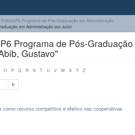
016025P6 Programa de Pós-Graduação em Administração
duação em Administração por autor
P6 Programa de Pós-Graduação
Abib, Gustavo"
O
P
Q
R
S
T
U
V
W
X
Y
Z
Ir
 como recurso competitivo e efetivo nas cooperativas