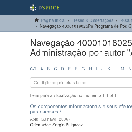
Página inicial
Teses & Dissertações
40001
Navegação 40001016025P6 Programa de Pós-Gra
Navegação 40001016025
Administração por autor "
0-9
A
B
C
D
E
F
G
H
I
J
K
L
M
N
Itens para a visualização no momento 1-1 of 1
Os componentes informacionais e seus efeitos
paranaenses /
Abib, Gustavo
(
2006
)
Orientador: Sergio Bulgacov