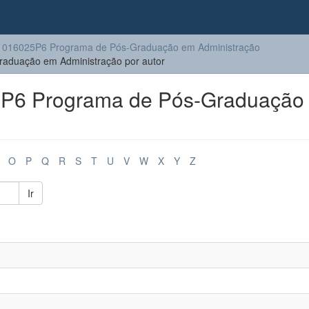
016025P6 Programa de Pós-Graduação em Administração
duação em Administração por autor
P6 Programa de Pós-Graduação
O
P
Q
R
S
T
U
V
W
X
Y
Z
Ir