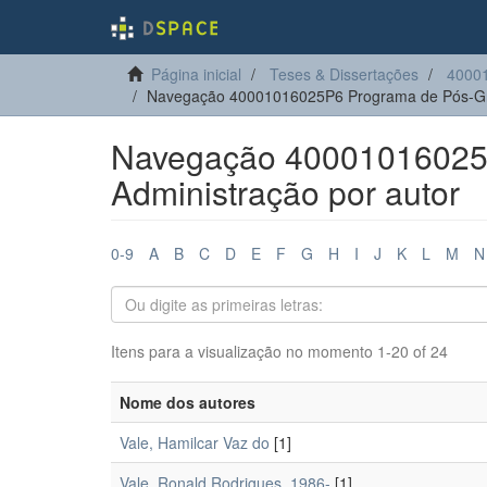
Página inicial
Teses & Dissertações
40001
Navegação 40001016025P6 Programa de Pós-Gra
Navegação 40001016025
Administração por autor
0-9
A
B
C
D
E
F
G
H
I
J
K
L
M
N
Itens para a visualização no momento 1-20 of 24
Nome dos autores
Vale, Hamilcar Vaz do
[1]
Vale, Ronald Rodrigues, 1986-
[1]