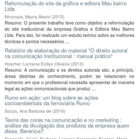
Reformulação do site da gráfica e editora Meu bairro
Ltda
Ninomyia, Mayra Akemi
(
2015
)
Resumo: O presente trabalho teve como objetivo a reformulação
do site institucional da empresa Gráfica e Editora Meu Bairro
Ltda. Para isto, foi realizado um estudo teórico sobre as melhores
técnicas e pontos necessários ...
Relatório de elaboração do material "O direito autoral
na comunicação Institucional : manual prático"
Hoscher, Lorraine Evillyn Oliveira
(
2013
)
Resumo: A comunicação e os direitos autorais são, a princípio,
áreas distintas do conhecimento, porém se relacionam no
momento em que o profissional necessita apresentar de maneira
legal as ações comunicacionais que produz ...
Rumo em ação: um blog sobre as ações
socioambientais da ferroviária Rumo
Souza, Ana Barbosa de
(
2016
)
Teoria das cores na comunicação e no marketing :
análise da divulgação dos produtos da empresa quem
disse, Berenice?
Faganello, Giulia
;
Barbosa, Lorraine Korczagin
;
Bazzani, Maria