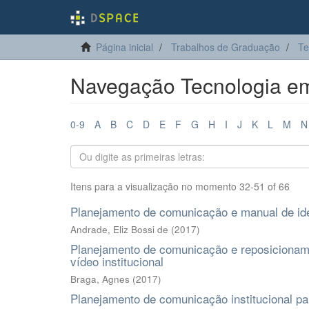
Página inicial
Trabalhos de Graduação
Te
Navegação Tecnologia em 
0-9
A
B
C
D
E
F
G
H
I
J
K
L
M
N
Itens para a visualização no momento 32-51 of 66
Planejamento de comunicação e manual de iden
Andrade, Eliz Bossi de
(
2017
)
Planejamento de comunicação e reposicionam
vídeo institucional
Braga, Agnes
(
2017
)
Planejamento de comunicação institucional pa