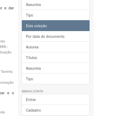
Assuntos
er e dar
Tipo
Esta coleção
Por data do documento
ardo
988-;
Autores
aduação
Títulos
Assuntos
Tamiris;
Tipo
unicação
MINHA CONTA
ear e o
Entrar
Cadastro
ardo