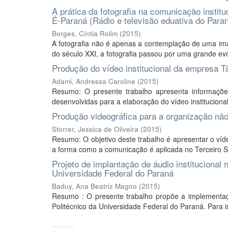
A prática da fotografia na comunicação institu
É-Paraná (Rádio e televisão eduativa do Para
Borges, Cíntia Rolim
(
2015
)
A fotografia não é apenas a contemplação de uma imag
do século XXI, a fotografia passou por uma grande e
Produção do vídeo institucional da empresa T
Adami, Andressa Caroline
(
2015
)
Resumo: O presente trabalho apresenta informações
desenvolvidas para a elaboração do vídeo institucion
Produção videográfica para a organização não
Storrer, Jessica de Oliveira
(
2015
)
Resumo: O objetivo deste trabalho é apresentar o ví
a forma como a comunicação é aplicada no Terceiro Se
Projeto de implantação de áudio institucional 
Universidade Federal do Paraná
Baduy, Ana Beatriz Magno
(
2015
)
Resumo : O presente trabalho propõe a implementaçã
Politécnico da Universidade Federal do Paraná. Para is