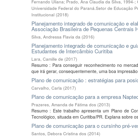
Fernando Uliana; Prado, Ana Claudia da Silva, 1994-; 
Universidade Federal do Paraná.Setor de Educação P
Institucional
(
2018
)
Planejamento integrado de comunicação e el
Associação Brasileira de Pequenas Centrais Hi
Silva, Andressa Flavia da
(
2016
)
Planejamento integrado de comunicação e gui
Estudantes de Intercâmbio Curitiba
Lara, Camille de
(
2017
)
Resumo : Para conseguir reconhecimento no mercado 
que irá gerar, consequentemente, uma boa impressão 
Plano de comunicação : estratégias para pos
Carvalho, Carla
(
2017
)
Plano de comunicação para a empresa Napte
Prazeres, Amanda de Fátima dos
(
2013
)
Resumo : Este trabalho apresenta um Plano de Co
Tecnológico, situada em Curitiba/PR. Explana sobre os
Plano de comunicação para o cursinho pré-ve
Santos, Debora Cristina dos
(
2014
)