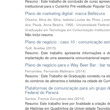
Resumo : Este trabalho de conclusão de curso aprese
institucional para o Cursinho Pré-vestibular Popular 
Plano de marketing digital: marca Bellézura
Oliveira, Aline de; Silva, Isabela Louise da; Pires, L
dos; Paula, Anna Beatriz, 1966-; Universidade Federa
Graduação em Tecnologia em Comunicação Institucion
Não inclui resumo
Plano de negócio : caso 10 : comunicação est
Todt, Anelise
(
2015
)
Resumo: Este trabalho apresenta informações e d
implantação de uma assessoria comunicacional especial
Plano de negócio para o Way Beer Bar : bar t
Fernandes, Fernanda Mallmann
(
2014
)
Resumo : Este Trabalho de Graduação consistiu na e
do comércio de alimentos e bebidas na cidade de Curi
Plataformas de comunicação para um grupo de
Federal do Paraná
Santos, Francis Gonçalves dos
(
2015
)
Resumo: Este trabalho teve por finalidade a criação
de Histórias em Quadrinhos da Univer-sidade Tecnológi