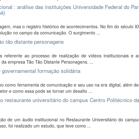
cional : análise das instituições Universidade Federal do Pa
ná)
em, mas o registro histórico de acontecimentos. No fim do século XX
volução no campo da comunicação. O surgimento ...
ão tão distante personagens
 referente ao processo de realização de vídeos institucionais e a
al da empresa Tão Tão Distante Personagens. ...
 governamental formação solidária
deo como ferramenta de comunicação e seu uso na era digital, além d
tor e como essa pode se tornar um desafio ...
no restaurante universitário do campus Centro Politécnico d
o de um áudio institucional no Restaurante Universitário do campu
so, foi realizado um estudo, que teve como ...