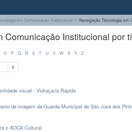
cnologia em Comunicação Institucional
Navegação Tecnologia em Co
Comunicação Institucional por tí
O
P
Q
R
S
T
U
V
W
X
Y
Z
Ir
tidade visual - Vidraçaria Rápida
ento de imagem da Guarda Municipal de São José dos Pinha
ra o AOCA Cultural