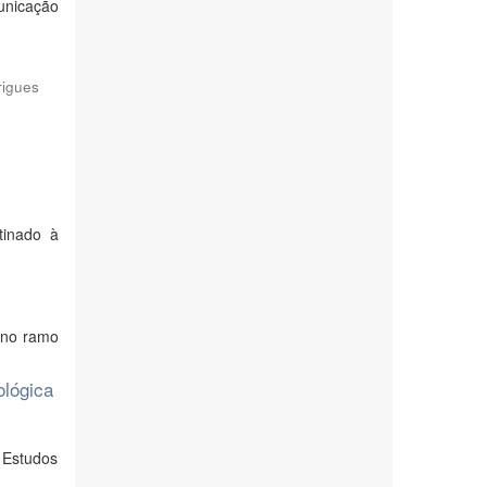
municação
rigues
tinado à
 no ramo
ológica
 Estudos