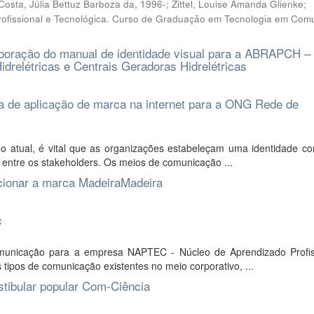
Costa, Júlia Bettuz Barboza da, 1996-; Zittel, Louise Amanda Glienke;
rofissional e Tecnológica. Curso de Graduação em Tecnologia em Com
aboração do manual de identidade visual para a ABRAPCH –
drelétricas e Centrais Geradoras Hidrelétricas
a de aplicação de marca na internet para a ONG Rede de
atual, é vital que as organizações estabeleçam uma identidade cor
entre os stakeholders. Os meios de comunicação ...
icionar a marca MadeiraMadeira
c
municação para a empresa NAPTEC - Núcleo de Aprendizado Profis
 tipos de comunicação existentes no meio corporativo, ...
stibular popular Com-Ciência