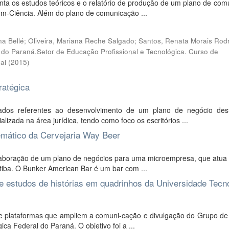
nta os estudos teóricos e o relatório de produção de um plano de co
Com-Ciência. Além do plano de comunicação ...
orena Bellé; Oliveira, Mariana Reche Salgado; Santos, Renata Morais Rod
l do Paraná.Setor de Educação Profissional e Tecnológica. Curso de
al
(
2015
)
ratégica
ados referentes ao desenvolvimento de um plano de negócio des
izada na área jurídica, tendo como foco os escritórios ...
emático da Cervejaria Way Beer
laboração de um plano de negócios para uma microempresa, que atua
tiba. O Bunker American Bar é um bar com ...
 estudos de histórias em quadrinhos da Universidade Tecn
 de plataformas que ampliem a comuni-cação e divulgação do Grupo de
ca Federal do Paraná. O objetivo foi a ...