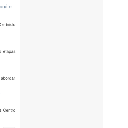
raná e
 e início
s etapas
e abordar
a
s Centro