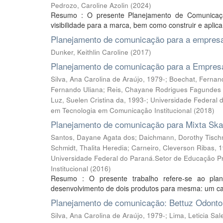
Pedrozo, Caroline Azolin
(
2024
)
Resumo : O presente Planejamento de Comunicação 
visibilidade para a marca, bem como construir e aplica
Planejamento de comunicação para a empresa
Dunker, Keithlin Caroline
(
2017
)
Planejamento de comunicação para a Empres
Silva, Ana Carolina de Araújo, 1979-; Boechat, Ferna
Fernando Uliana; Reis, Chayane Rodrigues Fagundes do
Luz, Suelen Cristina da, 1993-; Universidade Federal
em Tecnologia em Comunicação Institucional
(
2018
)
Planejamento de comunicação para Mixta Ska
Santos, Dayane Agata dos; Daichmann, Dorothy Tischne
Schmidt, Thalita Heredia; Carneiro, Cleverson Ribas, 1
Universidade Federal do Paraná.Setor de Educação P
Institucional
(
2016
)
Resumo : O presente trabalho refere-se ao pl
desenvolvimento de dois produtos para mesma: um ca
Planejamento de comunicação: Bettuz Odonto
Silva, Ana Carolina de Araújo, 1979-; Lima, Leticia 