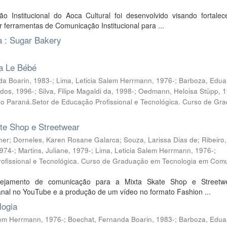
Institucional do Aoca Cultural foi desenvolvido visando fortalec
r ferramentas de Comunicação Institucional para ...
 : Sugar Bakery
a Le Bébé
nda Boarin, 1983-; Lima, Leticia Salem Herrmann, 1976-; Barboza, Edu
s, 1996-; Silva, Filipe Magaldi da, 1998-; Oedmann, Heloisa Stüpp, 1
 do Paraná.Setor de Educação Profissional e Tecnológica. Curso de Gr
te Shop e Streetwear
r; Dorneles, Karen Rosane Galarca; Souza, Larissa Dias de; Ribeiro, 
974-; Martins, Juliane, 1979-; Lima, Leticia Salem Herrmann, 1976-;
rofissional e Tecnológica. Curso de Graduação em Tecnologia em Com
anejamento de comunicação para a Mixta Skate Shop e Streetw
nal no YouTube e a produção de um vídeo no formato Fashion ...
logia
Salem Herrmann, 1976-; Boechat, Fernanda Boarin, 1983-; Barboza, Edu