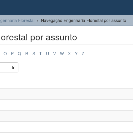
genharia Florestal
Navegação Engenharia Florestal por assunto
orestal por assunto
O
P
Q
R
S
T
U
V
W
X
Y
Z
Ir