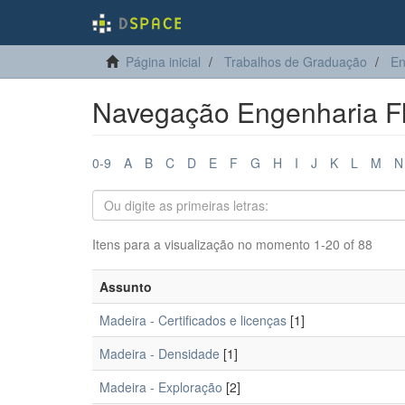
Página inicial
Trabalhos de Graduação
En
Navegação Engenharia Fl
0-9
A
B
C
D
E
F
G
H
I
J
K
L
M
N
Itens para a visualização no momento 1-20 of 88
Assunto
Madeira - Certificados e licenças
[1]
Madeira - Densidade
[1]
Madeira - Exploração
[2]