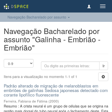
Toggl
navig
Navegação Bacharelado por assunto
Navegação Bacharelado por
assunto "Galinha - Embrião -
Embrião"
Ir
Itens para a visualização no momento 1-1 of 1
Padrão alterado de migração de melanoblastos em
embriões de galinhas Sedosa japonesas detectado com
corante lipofílico fluorescente
Ferreira, Fabiana de Fátima
(
2000
)
Resumo : A crista neural é um grupo de células que se origina na
região mais dorsal do tubo neural após o fechamento deste. Esta