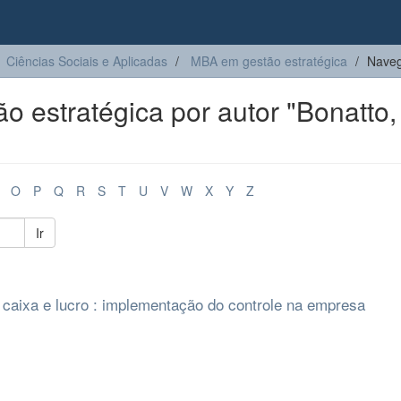
Ciências Sociais e Aplicadas
MBA em gestão estratégica
Naveg
estratégica por autor "Bonatto,
O
P
Q
R
S
T
U
V
W
X
Y
Z
Ir
de caixa e lucro : implementação do controle na empresa