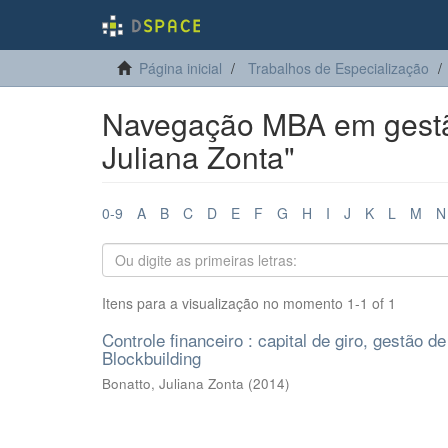
Página inicial
Trabalhos de Especialização
Navegação MBA em gestão 
Juliana Zonta"
0-9
A
B
C
D
E
F
G
H
I
J
K
L
M
N
Itens para a visualização no momento 1-1 of 1
Controle financeiro : capital de giro, gestão 
Blockbuilding
Bonatto, Juliana Zonta
(
2014
)