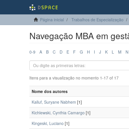
Página inicial
Trabalhos de Especialização
Navegação MBA em gestão
0-9
A
B
C
D
E
F
G
H
I
J
K
L
M
N
Itens para a visualização no momento 1-17 of 17
Nome dos autores
Kalluf, Suryane Nabhem
[1]
Kichlewski, Cynthia Camargo
[1]
Kingeski, Luciano
[1]