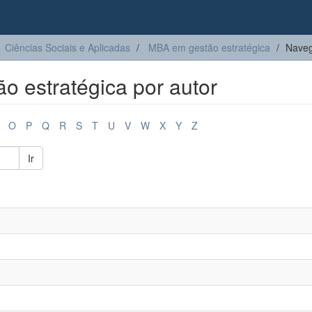
Ciências Sociais e Aplicadas
MBA em gestão estratégica
Naveg
 estratégica por autor
O
P
Q
R
S
T
U
V
W
X
Y
Z
Ir