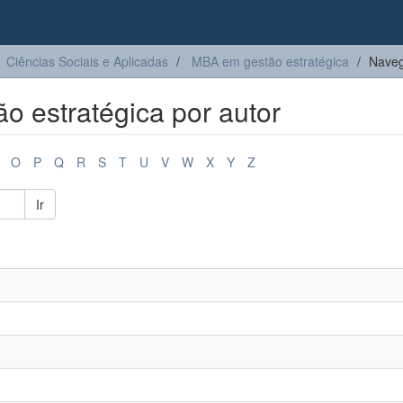
Ciências Sociais e Aplicadas
MBA em gestão estratégica
Naveg
 estratégica por autor
O
P
Q
R
S
T
U
V
W
X
Y
Z
Ir