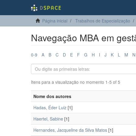
Página inicial
Trabalhos de Especialização
Navegação MBA em gestão
0-9
A
B
C
D
E
F
G
H
I
J
K
L
M
N
Itens para a visualização no momento 1-5 of 5
Nome dos autores
Hadas, Éder Luiz
[1]
Haertel, Sabine
[1]
Hernandes, Jacqueline da Silva Matos
[1]