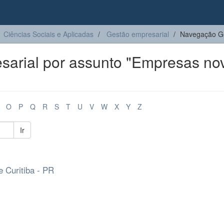
Ciências Sociais e Aplicadas
Gestão empresarial
Navegação Ge
arial por assunto "Empresas no
O
P
Q
R
S
T
U
V
W
X
Y
Z
Ir
e Curitiba - PR