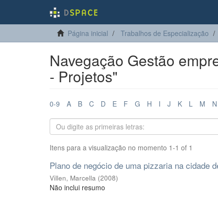
Página inicial
Trabalhos de Especialização
Navegação Gestão empres
- Projetos"
0-9
A
B
C
D
E
F
G
H
I
J
K
L
M
N
Itens para a visualização no momento 1-1 of 1
Plano de negócio de uma pizzaria na cidade d
Villen, Marcella
(
2008
)
Não inclui resumo