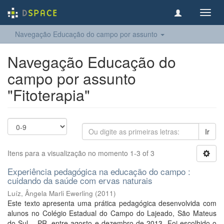
Toggl
navig
Navegação Educação do campo por assunto
Navegação Educação do
campo por assunto
"Fitoterapia"
Ir
Itens para a visualização no momento 1-3 of 3
Experiência pedagógica na educação do campo :
cuidando da saúde com ervas naturais
Luíz, Ângela Marli Ewerling
(
2011
)
Este texto apresenta uma prática pedagógica desenvolvida com
alunos no Colégio Estadual do Campo do Lajeado, São Mateus
do Sul – PR, entre agosto e dezembro de 2013. Foi escolhido o