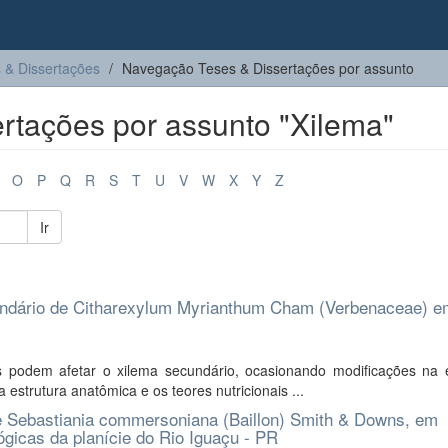
 & Dissertações
Navegação Teses & Dissertações por assunto
rtações por assunto "Xilema"
O
P
Q
R
S
T
U
V
W
X
Y
Z
Ir
cundário de Citharexylum Myrianthum Cham (Verbenaceae) 
os podem afetar o xilema secundário, ocasionando modificações na e
 estrutura anatômica e os teores nutricionais ...
e Sebastiania commersoniana (Baillon) Smith & Downs, em
ógicas da planície do Rio Iguaçu - PR