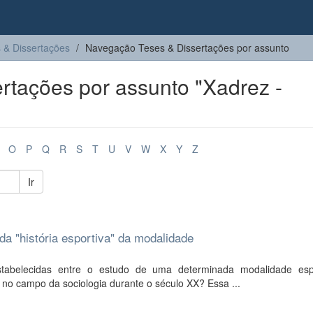
 & Dissertações
Navegação Teses & Dissertações por assunto
rtações por assunto "Xadrez -
O
P
Q
R
S
T
U
V
W
X
Y
Z
Ir
da "história esportiva" da modalidade
tabelecidas entre o estudo de uma determinada modalidade esp
no campo da sociologia durante o século XX? Essa ...