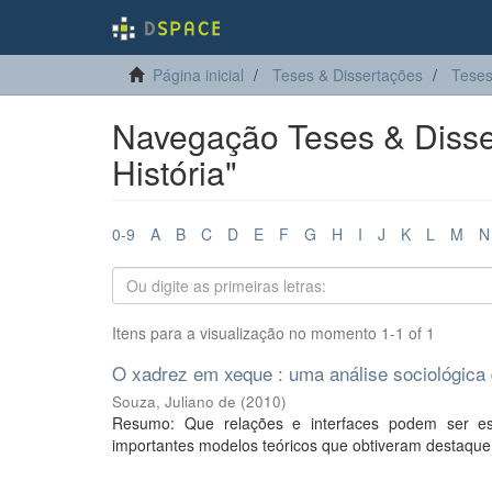
Página inicial
Teses & Dissertações
Teses
Navegação Teses & Disse
História"
0-9
A
B
C
D
E
F
G
H
I
J
K
L
M
N
Itens para a visualização no momento 1-1 of 1
O xadrez em xeque : uma análise sociológica 
Souza, Juliano de
(
2010
)
Resumo: Que relações e interfaces podem ser es
importantes modelos teóricos que obtiveram destaque 