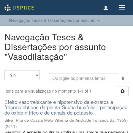
Toggl
navig
Navegação Teses & Dissertações por assunto
Navegação Teses &
Dissertações por assunto
"Vasodilatação"
Ir
Itens para a visualização no momento 1-1 of 1
Efeito vasorrelaxante e hipotensivo de extratos e
frações obtidos da planta Scutia buxifolia : participação
do óxido nítrico e de canais de potássio
Silva, Rita de Cássia Melo Vilhena de Andrade Fonseca da, 1959-
(
2011
)
Resumo: A especie Scutia buxifolia e uma arvore que pertence a