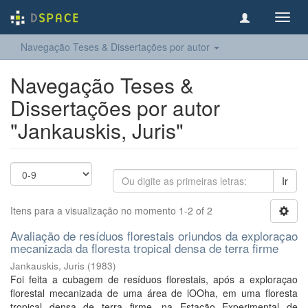
Toggl
navig
Navegação Teses & Dissertações por autor
Navegação Teses &
Dissertações por autor
"Jankauskis, Juris"
Ir
Itens para a visualização no momento 1-2 of 2
Avaliação de resíduos florestais oriundos da exploraçao
mecanizada da floresta tropical densa de terra firme
Jankauskis, Juris
(
1983
)
Foi feita a cubagem de resíduos florestais, após a exploraçao
florestal mecanizada de uma área de lOOha, em uma floresta
tropical densa de terra firme, na Estação Experimental de