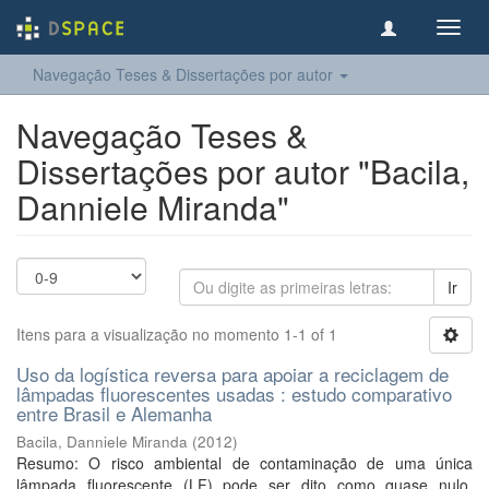
Toggl
navig
Navegação Teses & Dissertações por autor
Navegação Teses &
Dissertações por autor "Bacila,
Danniele Miranda"
Ir
Itens para a visualização no momento 1-1 of 1
Uso da logística reversa para apoiar a reciclagem de
lâmpadas fluorescentes usadas : estudo comparativo
entre Brasil e Alemanha
Bacila, Danniele Miranda
(
2012
)
Resumo: O risco ambiental de contaminação de uma única
lâmpada fluorescente (LF) pode ser dito como quase nulo.