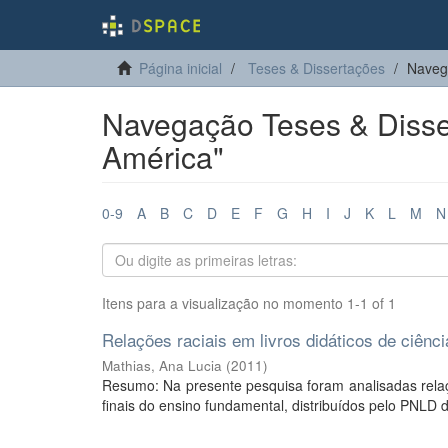
Página inicial
Teses & Dissertações
Naveg
Navegação Teses & Disse
América"
0-9
A
B
C
D
E
F
G
H
I
J
K
L
M
N
Itens para a visualização no momento 1-1 of 1
Relações raciais em livros didáticos de ciênci
Mathias, Ana Lucia
(
2011
)
Resumo: Na presente pesquisa foram analisadas relaçõ
finais do ensino fundamental, distribuídos pelo PNLD 