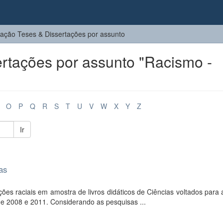
ação Teses & Dissertações por assunto
rtações por assunto "Racismo -
O
P
Q
R
S
T
U
V
W
X
Y
Z
Ir
as
es raciais em amostra de livros didáticos de Ciências voltados para 
de 2008 e 2011. Considerando as pesquisas ...