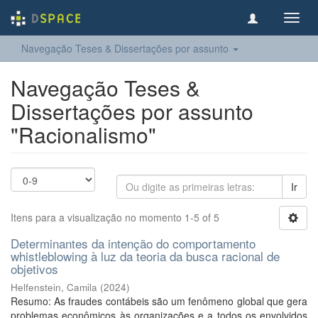
Toggl
navig
Navegação Teses & Dissertações por assunto
Navegação Teses &
Dissertações por assunto
"Racionalismo"
Ir
Itens para a visualização no momento 1-5 of 5
Determinantes da intenção do comportamento
whistleblowing à luz da teoria da busca racional de
objetivos
Helfenstein, Camila
(
2024
)
Resumo: As fraudes contábeis são um fenômeno global que gera
problemas econômicos às organizações e a todos os envolvidos