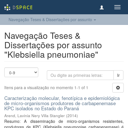
Toggl
navig
Navegação Teses & Dissertações por assunto
Navegação Teses &
Dissertações por assunto
"Klebsiella pneumoniae"
Ir
Itens para a visualização no momento 1-1 of 1
Caracterização molecular, fenotípica e epidemiológica
de micro-organismos produtores de carbapenemase
KPC isolados no Estado do Paraná
Arend, Lavinia Nery Villa Stangler
(
2014
)
Resumo: A disseminação de micro-organismos resistentes,
produtores de KPC (Klebsiella pneumoniae carbapenemase) é