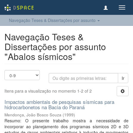
Toggl
navig
Navegação Teses & Dissertações por assunto
Navegação Teses &
Dissertações por assunto
"Abalos sísmicos"
Ir
Itens para a visualização no momento 1-2 of 2
Impactos ambientais de pesquisas sísmicas para
hidrocarbonetos na Bacia do Paraná
Mendonça, João Bosco Souza
(
1999
)
Resumo: O presente trabalho mostra a necessidade de
incorporar ao planejamento dos programas sísmicos 2D e 3D
estudos de riscos ambientais relativos à indução de movimentos