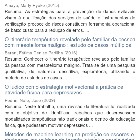
Amaya, Marly Ryoko
(
2015
)
Resumo: As estratégias para a prevenção de danos evitáveis
visam à qualificação dos serviços de saúde e instrumentos de
verificação precoce de riscos constituem ferramenta operacional
de baixo custo para a redução de erros. ...
O itinerário terapêutico revelado pelo familiar da pessoa
com mesotelioma maligno : estudo de casos múltiplos
Baran, Fátima Denise Padilha
(
2016
)
Resumo: Conhecer o itinerário terapêutico revelado pelo familiar
da pessoa com mesotelioma maligno. Trata-se de uma pesquisa
qualitativa, de natureza descritiva, exploratória, utilizando o
método de estudos de casos ...
O lúdico como estratégia motivacional a prática de
atividade física para depressivos
Pedrini Neto, José
(
2009
)
Resumo: Neste trabalho, uma revisão da literatura foi realizada
com o objetivo de identificar trabalhos que descrevessem
modalidades terapêuticas não tradicionais e dentro da educação
física, que pudessem motivar depressivos ...
Métodos de machine learning na predição de escores e
desfechos em unidade de terapia intensiva cardiológica