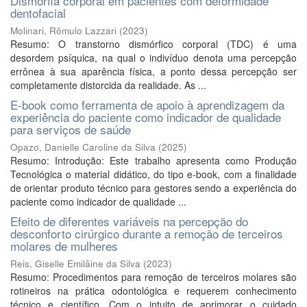
Dismorfia corporal em pacientes com deformidade
dentofacial
Molinari, Rômulo Lazzari
(
2023
)
Resumo: O transtorno dismórfico corporal (TDC) é uma
desordem psíquica, na qual o indivíduo denota uma percepção
errônea à sua aparência física, a ponto dessa percepção ser
completamente distorcida da realidade. As ...
E-book como ferramenta de apoio à aprendizagem da
experiência do paciente como indicador de qualidade
para serviços de saúde
Opazo, Danielle Caroline da Silva
(
2025
)
Resumo: Introdução: Este trabalho apresenta como Produção
Tecnológica o material didático, do tipo e-book, com a finalidade
de orientar produto técnico para gestores sendo a experiência do
paciente como indicador de qualidade ...
Efeito de diferentes variáveis na percepção do
desconforto cirúrgico durante a remoção de terceiros
molares de mulheres
Reis, Giselle Emilãine da Silva
(
2023
)
Resumo: Procedimentos para remoção de terceiros molares são
rotineiros na prática odontológica e requerem conhecimento
técnico e científico. Com o intuito de aprimorar o cuidado